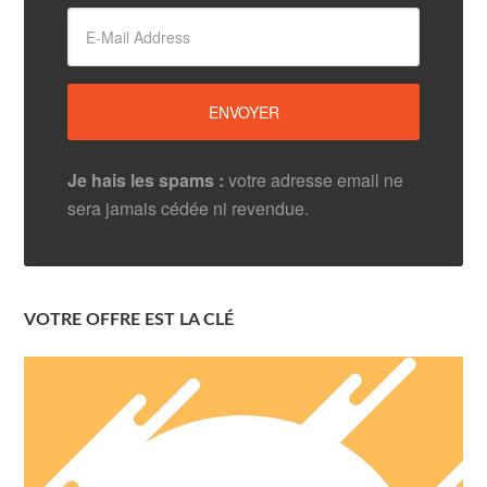
Je hais les spams :
votre adresse email ne
sera jamais cédée ni revendue.
VOTRE OFFRE EST LA CLÉ