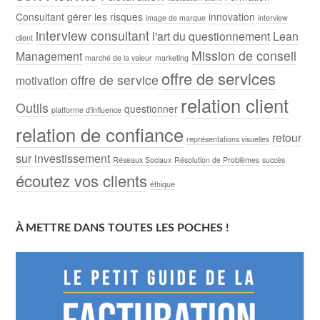
Consultant
gérer les risques
innovation
image de marque
interview
interview consultant
l'art du questionnement
Lean
client
Mission de conseil
Management
marché de la valeur
marketing
offre de services
offre de service
motivation
relation client
Outils
questionner
platforme d'influence
relation de confiance
retour
représentations visuelles
sur investissement
Réseaux Sociaux
Résolution de Problèmes
succès
écoutez vos clients
éthique
À METTRE DANS TOUTES LES POCHES !