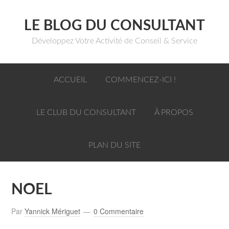
LE BLOG DU CONSULTANT
Développez Votre Activité de Conseil & Service
ACCUEIL
COMMENCEZ-ICI !
LE CLUB DU CONSULTANT
À PROPOS
PLAN DU SITE
NOEL
Par
Yannick Mériguet
0 Commentaire