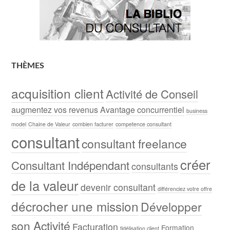
THÈMES
acquisition client
Activité de Conseil
augmentez vos revenus
Avantage concurrentiel
business
model
Chaine de Valeur
combien facturer
competence consultant
consultant
consultant freelance
créer
Consultant Indépendant
consultants
de la valeur
devenir consultant
différenciez votre offre
décrocher une mission
Développer
son Activité
Facturation
Formation
fidélisation client