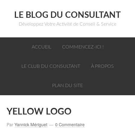
LE BLOG DU CONSULTANT
Développez Votre Activité de Conseil & Service
ACCUEIL
COMMENCEZ-ICI !
LE CLUB DU CONSULTANT
À PROPOS
PLAN DU SITE
YELLOW LOGO
Par
Yannick Mériguet
0 Commentaire