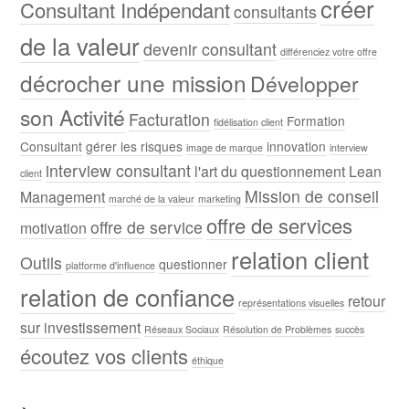
créer
Consultant Indépendant
consultants
de la valeur
devenir consultant
différenciez votre offre
décrocher une mission
Développer
son Activité
Facturation
Formation
fidélisation client
Consultant
gérer les risques
innovation
image de marque
interview
interview consultant
l'art du questionnement
Lean
client
Mission de conseil
Management
marché de la valeur
marketing
offre de services
offre de service
motivation
relation client
Outils
questionner
platforme d'influence
relation de confiance
retour
représentations visuelles
sur investissement
Réseaux Sociaux
Résolution de Problèmes
succès
écoutez vos clients
éthique