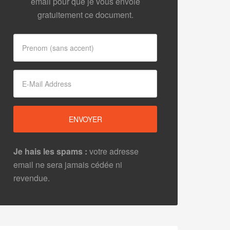
email pour que je vous envoie
gratuitement ce document.
Je hais les spams :
votre adresse
email ne sera jamais cédée ni
revendue.