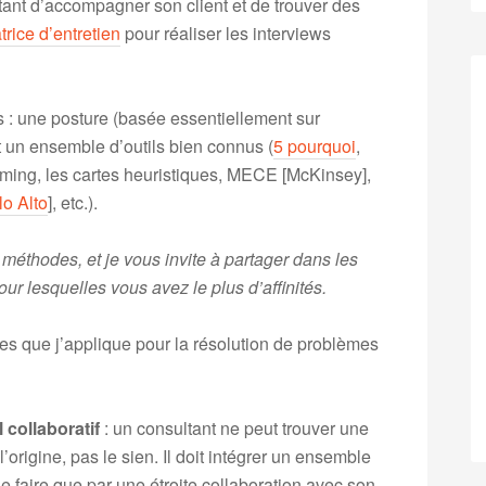
ant d’accompagner son client et de trouver des
trice d’entretien
pour réaliser les interviews
s : une posture (basée essentiellement sur
t un ensemble d’outils bien connus (
5 pourquoi
,
orming, les cartes heuristiques, MECE [McKinsey],
o Alto
], etc.).
 méthodes, et je vous invite à partager dans les
ur lesquelles vous avez le plus d’affinités.
es que j’applique pour la résolution de problèmes
 collaboratif
: un consultant ne peut trouver une
l’origine, pas le sien. Il doit intégrer un ensemble
 faire que par une étroite collaboration avec son