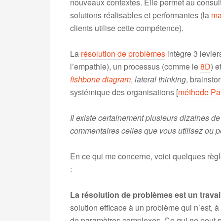
nouveaux contextes. Elle permet au consult
solutions réalisables et performantes (la
ma
clients utilise cette compétence).
La
résolution de problèmes
intègre 3 levier
l’empathie), un processus (comme le
8D
) e
fishbone diagram
,
lateral thinking
, brainst
systémique des organisations [
méthode Pal
Il existe certainement plusieurs dizaines de
commentaires celles que vous utilisez ou po
En ce qui me concerne, voici quelques règl
:
La résolution de problèmes est un travail
solution efficace à un problème qui n’est, à 
de paramètres complexes. Ce qui ne peut se