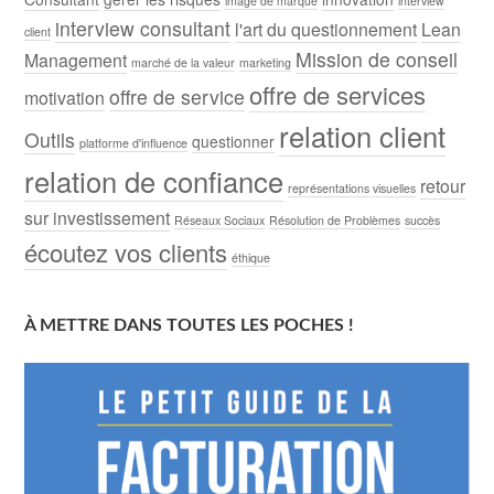
image de marque
interview
interview consultant
l'art du questionnement
Lean
client
Mission de conseil
Management
marché de la valeur
marketing
offre de services
offre de service
motivation
relation client
Outils
questionner
platforme d'influence
relation de confiance
retour
représentations visuelles
sur investissement
Réseaux Sociaux
Résolution de Problèmes
succès
écoutez vos clients
éthique
À METTRE DANS TOUTES LES POCHES !