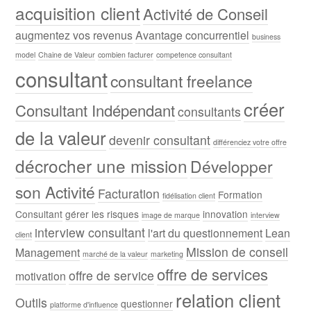
acquisition client
Activité de Conseil
augmentez vos revenus
Avantage concurrentiel
business
model
Chaine de Valeur
combien facturer
competence consultant
consultant
consultant freelance
créer
Consultant Indépendant
consultants
de la valeur
devenir consultant
différenciez votre offre
décrocher une mission
Développer
son Activité
Facturation
Formation
fidélisation client
Consultant
gérer les risques
innovation
image de marque
interview
interview consultant
l'art du questionnement
Lean
client
Mission de conseil
Management
marché de la valeur
marketing
offre de services
offre de service
motivation
relation client
Outils
questionner
platforme d'influence