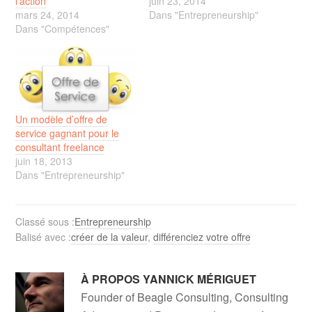
l’action
juin 23, 2014
mars 24, 2014
Dans "Entrepreneurship"
Dans "Compétences"
Un modèle d’offre de
service gagnant pour le
consultant freelance
juin 18, 2013
Dans "Entrepreneurship"
Classé sous :
Entrepreneurship
Balisé avec :
créer de la valeur
,
différenciez votre offre
À PROPOS
YANNICK MÉRIGUET
Founder of Beagle Consulting, Consulting