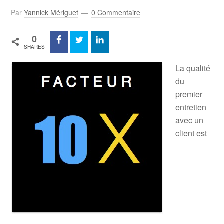
Par
Yannick Mériguet
0 Commentaire
0
SHARES
La qualité
du
premier
entretien
avec un
client est