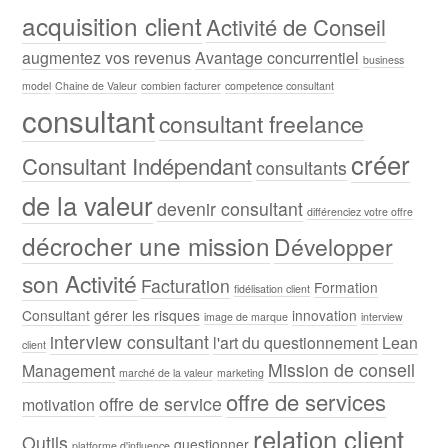
acquisition client
Activité de Conseil
augmentez vos revenus
Avantage concurrentiel
business
model
Chaine de Valeur
combien facturer
competence consultant
consultant
consultant freelance
créer
Consultant Indépendant
consultants
de la valeur
devenir consultant
différenciez votre offre
décrocher une mission
Développer
son Activité
Facturation
Formation
fidélisation client
Consultant
gérer les risques
innovation
image de marque
interview
interview consultant
l'art du questionnement
Lean
client
Mission de conseil
Management
marché de la valeur
marketing
offre de services
offre de service
motivation
relation client
Outils
questionner
platforme d'influence