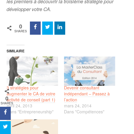
les premiers à découvrir la troisième stratégie pour
développer votre CA.
0
SHARES
SIMILAIRE
3 stratégies pour
Devenir consultant
augmenter le CA de votre
indépendant – Passez à
0
activité de conseil (part 1)
l’action
SHARES
avril 24, 2013
mars 24, 2014
Dans "Entrepreneurship"
Dans "Compétences"