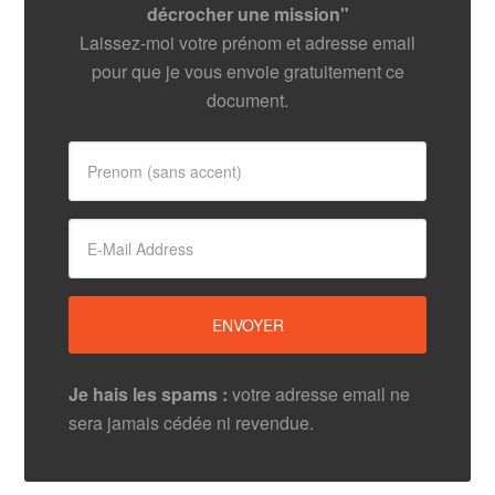
décrocher une mission"
Laissez-moi votre prénom et adresse email
pour que je vous envoie gratuitement ce
document.
Je hais les spams :
votre adresse email ne
sera jamais cédée ni revendue.