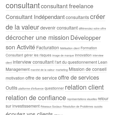
consultant
consultant freelance
créer
Consultant Indépendant
consultants
de la valeur
devenir consultant
différenciez votre offre
décrocher une mission
Développer
son Activité
Facturation
Formation
fidélisation client
Consultant
gérer les risques
innovation
image de marque
interview
interview consultant
l'art du questionnement
Lean
client
Mission de conseil
Management
marché de la valeur
marketing
offre de services
offre de service
motivation
relation client
Outils
questionner
platforme d'influence
relation de confiance
retour
représentations visuelles
sur investissement
Réseaux Sociaux
Résolution de Problèmes
succès
écoutez vos clients