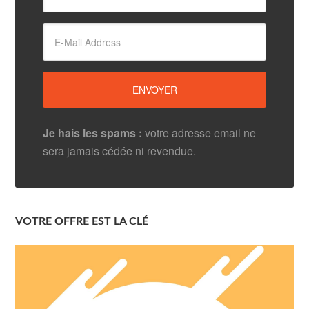
Je hais les spams :
votre adresse email ne
sera jamais cédée ni revendue.
VOTRE OFFRE EST LA CLÉ