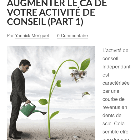
AUGMENTER LE CA DE
VOTRE ACTIVITÉ DE
CONSEIL (PART 1)
Par
Yannick Mériguet
0 Commentaire
L’activité de
conseil
indépendant
est
caractérisée
par une
courbe de
revenus en
dents de
scie. Cela
semble être
une donnée