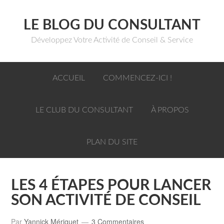
LE BLOG DU CONSULTANT
Développez Votre Activité de Conseil & Service
ACCUEIL
COMMENCEZ-ICI !
LE CLUB DU CONSULTANT
À PROPOS
PLAN DU SITE
LES 4 ÉTAPES POUR LANCER
SON ACTIVITÉ DE CONSEIL
Par
Yannick Mériguet
3 Commentaires