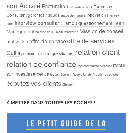
son Activité
Facturation
Formation
fidélisation client
Consultant
gérer les risques
innovation
image de marque
interview
interview consultant
l'art du questionnement
Lean
client
Mission de conseil
Management
marché de la valeur
marketing
offre de services
offre de service
motivation
relation client
Outils
questionner
platforme d'influence
relation de confiance
retour
représentations visuelles
sur investissement
Réseaux Sociaux
Résolution de Problèmes
succès
écoutez vos clients
éthique
À METTRE DANS TOUTES LES POCHES !