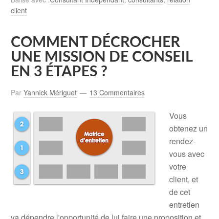
client
COMMENT DÉCROCHER
UNE MISSION DE CONSEIL
EN 3 ÉTAPES ?
Par
Yannick Mériguet
13 Commentaires
Vous
obtenez un
rendez-
vous avec
votre
client, et
de cet
entretien
va dépendre l'opportunité de lui faire une proposition et